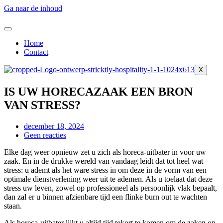
Ga naar de inhoud
Home
Contact
X
IS UW HORECAZAAK EEN BRON
VAN STRESS?
december 18, 2024
Geen reacties
Elke dag weer opnieuw zet u zich als horeca-uitbater in voor uw
zaak. En in de drukke wereld van vandaag leidt dat tot heel wat
stress: u ademt als het ware stress in om deze in de vorm van een
optimale dienstverlening weer uit te ademen. Als u toelaat dat deze
stress uw leven, zowel op professioneel als persoonlijk vlak bepaalt,
dan zal er u binnen afzienbare tijd een flinke burn out te wachten
staan.
Als horeca-uitbater lijkt u altijd tijd tekort te komen om de zaken op