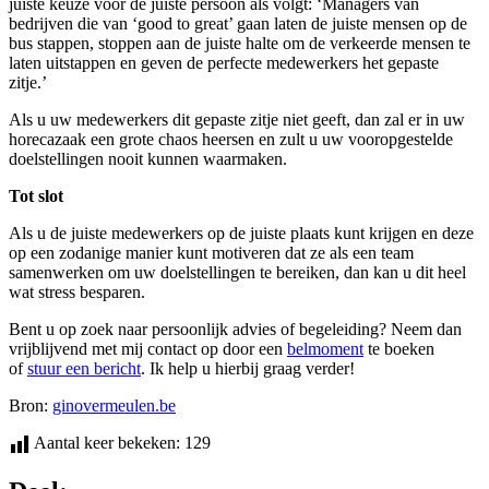
juiste keuze voor de juiste persoon als volgt: ‘Managers van
bedrijven die van ‘good to great’ gaan laten de juiste mensen op de
bus stappen, stoppen aan de juiste halte om de verkeerde mensen te
laten uitstappen en geven de perfecte medewerkers het gepaste
zitje.’
Als u uw medewerkers dit gepaste zitje niet geeft, dan zal er in uw
horecazaak een grote chaos heersen en zult u uw vooropgestelde
doelstellingen nooit kunnen waarmaken.
Tot slot
Als u de juiste medewerkers op de juiste plaats kunt krijgen en deze
op een zodanige manier kunt motiveren dat ze als een team
samenwerken om uw doelstellingen te bereiken, dan kan u dit heel
wat stress besparen.
Bent u op zoek naar persoonlijk advies of begeleiding? Neem dan
vrijblijvend met mij contact op door een
belmoment
te boeken
of
stuur een bericht
. Ik help u hierbij graag verder!
Bron:
ginovermeulen.be
Aantal keer bekeken:
129