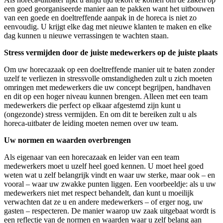
een goed georganiseerde manier aan te pakken want het uitbouwen
van een goede en doeltreffende aanpak in de horeca is niet zo
eenvoudig. U krijgt elke dag met nieuwe klanten te maken en elke
dag kunnen u nieuwe verrassingen te wachten staan.
Stress vermijden door de juiste medewerkers op de juiste plaats
Om uw horecazaak op een doeltreffende manier uit te baten zonder
uzelf te verliezen in stressvolle omstandigheden zult u zich moeten
omringen met medewerkers die uw concept begrijpen, handhaven
en dit op een hoger niveau kunnen brengen. Alleen met een team
medewerkers die perfect op elkaar afgestemd zijn kunt u
(ongezonde) stress vermijden. En om dit te bereiken zult u als
horeca-uitbater de leiding moeten nemen over uw team.
Uw normen en waarden overbrengen
Als eigenaar van een horecazaak en leider van een team
medewerkers moet u uzelf heel goed kennen. U moet heel goed
weten wat u zelf belangrijk vindt en waar uw sterke, maar ook – en
vooral – waar uw zwakke punten liggen. Een voorbeeldje: als u uw
medewerkers niet met respect behandelt, dan kunt u moeilijk
verwachten dat ze u en andere medewerkers – of erger nog, uw
gasten – respecteren. De manier waarop uw zaak uitgebaat wordt is
een reflectie van de normen en waarden waar u zelf belang aan